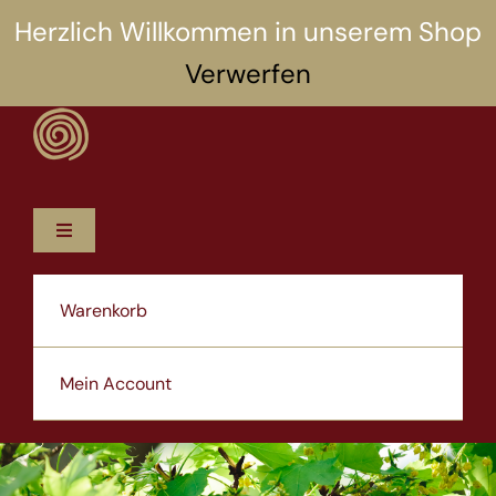
Zum
Herzlich Willkommen in unserem Shop
Inhalt
Verwerfen
springen
Toggle
Navigation
12 Rezepte
Warenkorb
5 Selbsthilfen
Mein Account
Über uns