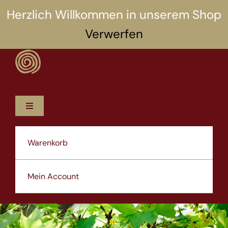
Zum
Herzlich Willkommen in unserem Shop
Inhalt
Verwerfen
springen
Toggle
Navigation
12 Rezepte
Warenkorb
5 Selbsthilfen
Mein Account
Über uns