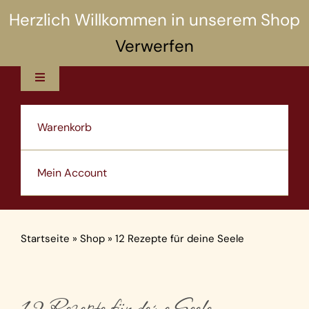
Zum
Herzlich Willkommen in unserem Shop
Inhalt
Verwerfen
springen
Toggle
Navigation
12 Rezepte
Warenkorb
5 Selbsthilfen
Mein Account
Über uns
Startseite
»
Shop
»
12 Rezepte für deine Seele
Shop
12 Rezepte für deine Seele
Artikel