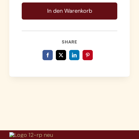
Rezepte
für
In den Warenkorb
deine
Seele
Menge
SHARE