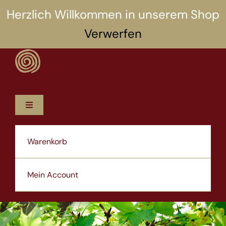
Zum
Herzlich Willkommen in unserem Shop
Inhalt
Verwerfen
springen
Toggle
Navigation
12 Rezepte
Warenkorb
5 Selbsthilfen
Mein Account
Über uns