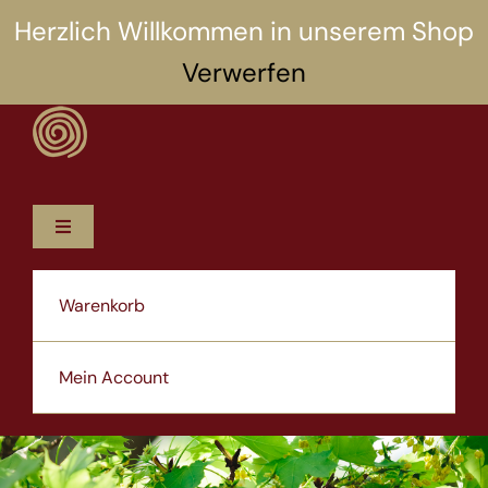
Zum
Herzlich Willkommen in unserem Shop
Inhalt
Verwerfen
springen
Toggle
Navigation
12 Rezepte
Warenkorb
5 Selbsthilfen
Mein Account
Über uns