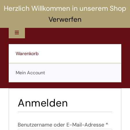
Zum
Herzlich Willkommen in unserem Shop
Inhalt
Verwerfen
springen
Toggle
Navigation
12 Rezepte
Warenkorb
5 Selbsthilfen
Mein Account
Über uns
Anmelden
Shop
Erforderl
Artikel
Benutzername oder E-Mail-Adresse
*