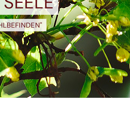
 SEELE
HLBEFINDEN"