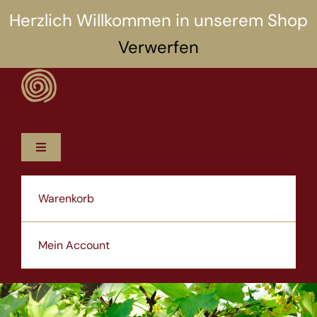
Zum
Herzlich Willkommen in unserem Shop
Inhalt
Verwerfen
springen
Toggle
Navigation
12 Rezepte
Warenkorb
5 Selbsthilfen
Mein Account
Über uns