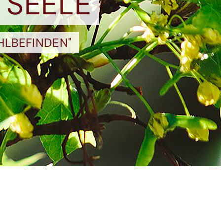
 SEELE
HLBEFINDEN"