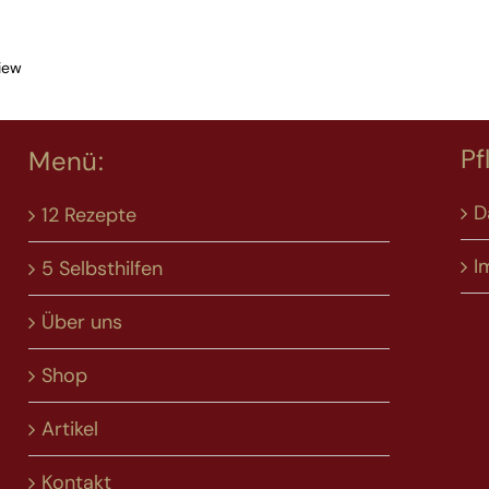
iew
Pf
Menü:
D
12 Rezepte
I
5 Selbsthilfen
Über uns
Shop
Artikel
Kontakt