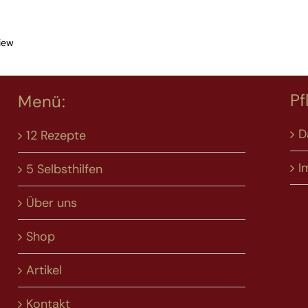
iew
Pf
Menü:
D
12 Rezepte
I
5 Selbsthilfen
Über uns
Shop
Artikel
Kontakt