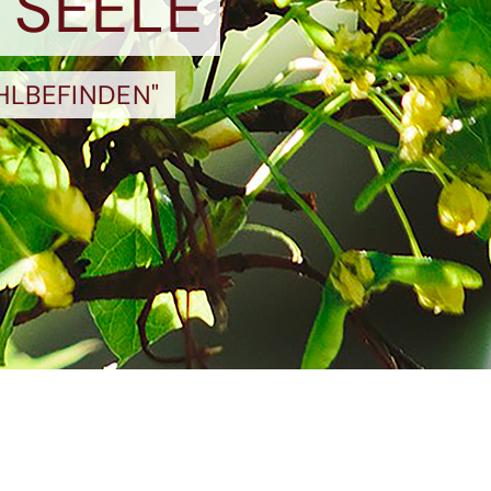
 SEELE
HLBEFINDEN"