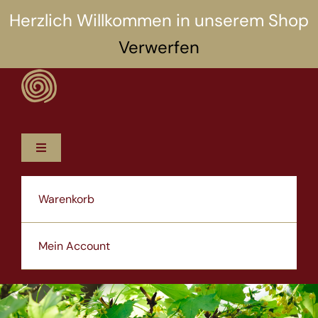
Zum
Herzlich Willkommen in unserem Shop
Inhalt
Verwerfen
springen
Toggle
Navigation
12 Rezepte
Warenkorb
5 Selbsthilfen
Mein Account
Über uns