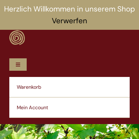
Zum
Herzlich Willkommen in unserem Shop
Inhalt
Verwerfen
springen
Toggle
Navigation
12 Rezepte
Warenkorb
5 Selbsthilfen
Mein Account
Über uns