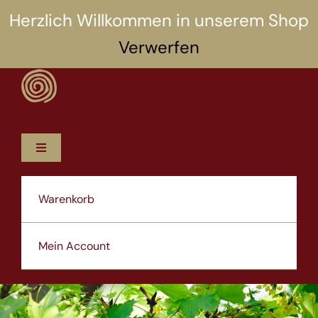
Zum
Herzlich Willkommen in unserem Shop
Inhalt
Verwerfen
springen
Toggle
Navigation
12 Rezepte
Warenkorb
5 Selbsthilfen
Mein Account
Über uns