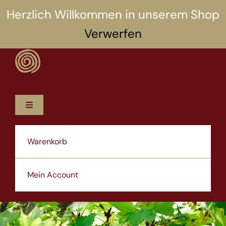
Zum
Herzlich Willkommen in unserem Shop
Inhalt
Verwerfen
springen
Toggle
Navigation
12 Rezepte
Warenkorb
5 Selbsthilfen
Mein Account
Über uns