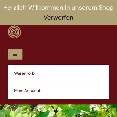
Zum
Herzlich Willkommen in unserem Shop
Inhalt
Verwerfen
springen
Toggle
Navigation
12 Rezepte
Warenkorb
5 Selbsthilfen
Mein Account
Über uns