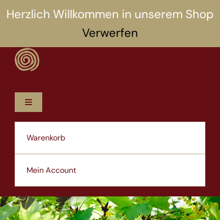
Zum
Herzlich Willkommen in unserem Shop
Inhalt
Verwerfen
springen
Toggle
Navigation
12 Rezepte
Warenkorb
5 Selbsthilfen
Mein Account
Über uns