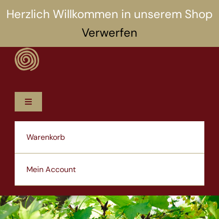
Zum
Herzlich Willkommen in unserem Shop
Inhalt
Verwerfen
springen
Toggle
Navigation
12 Rezepte
Warenkorb
5 Selbsthilfen
Mein Account
Über uns