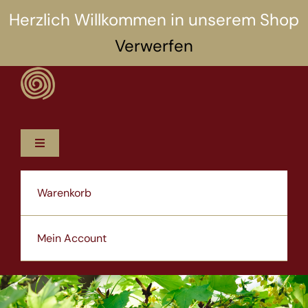
Zum
Herzlich Willkommen in unserem Shop
Inhalt
Verwerfen
springen
Toggle
Navigation
12 Rezepte
Warenkorb
5 Selbsthilfen
Mein Account
Über uns