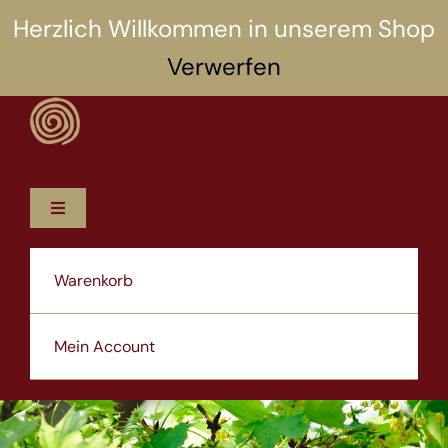
Zum
Herzlich Willkommen in unserem Shop
Inhalt
Verwerfen
springen
Toggle
Navigation
12 Rezepte
Warenkorb
5 Selbsthilfen
Mein Account
Über uns