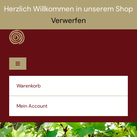
Zum
Herzlich Willkommen in unserem Shop
Inhalt
Verwerfen
springen
Toggle
Navigation
12 Rezepte
Warenkorb
5 Selbsthilfen
Mein Account
Über uns