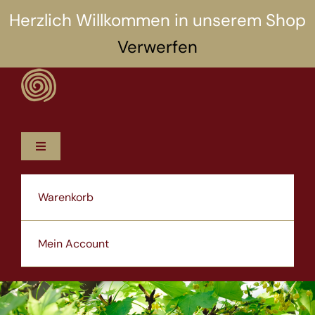
Zum
Herzlich Willkommen in unserem Shop
Inhalt
Verwerfen
springen
Toggle
Navigation
12 Rezepte
Warenkorb
5 Selbsthilfen
Mein Account
Über uns