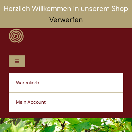
Zum
Herzlich Willkommen in unserem Shop
Inhalt
Verwerfen
springen
Toggle
Navigation
12 Rezepte
Warenkorb
5 Selbsthilfen
Mein Account
Über uns