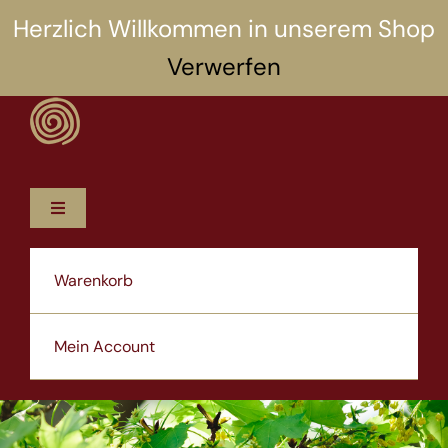
Zum
Herzlich Willkommen in unserem Shop
Inhalt
Verwerfen
springen
Toggle
Navigation
12 Rezepte
Warenkorb
5 Selbsthilfen
Mein Account
Über uns