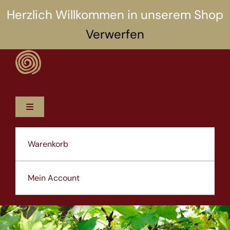
Zum
Herzlich Willkommen in unserem Shop
Inhalt
Verwerfen
springen
Toggle
Navigation
12 Rezepte
Warenkorb
5 Selbsthilfen
Mein Account
Über uns