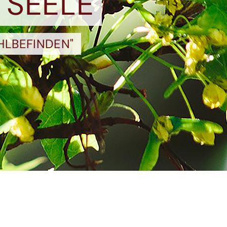
 SEELE
HLBEFINDEN"