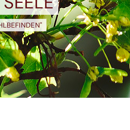
 SEELE
HLBEFINDEN"