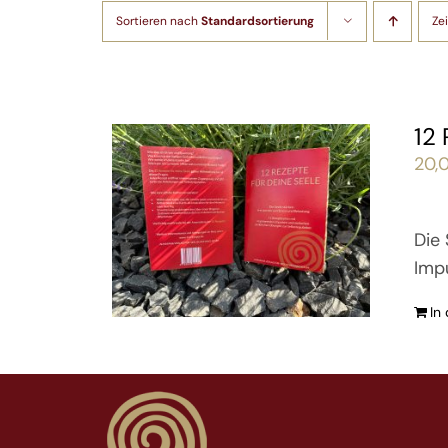
Sortieren nach
Standardsortierung
Ze
12
20,
Die 
Imp
In