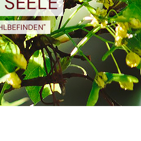
 SEELE
HLBEFINDEN"