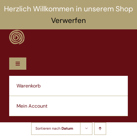
Zum
Herzlich Willkommen in unserem Shop
Inhalt
Verwerfen
springen
Toggle
Navigation
12 Rezepte
Warenkorb
5 Selbsthilfen
Mein Account
Über uns
Sortieren nach
Datum